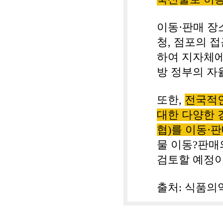
이동
·
판매 장
청
,
점포의 접
하여 지자체에
방 정부의 자
또한
,
전국적인
대한 다양한 
협
)
를 이동
·
판
물 이동
?
판매
검토할 예정
출처
:
식품의