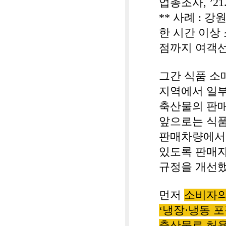
업총조사
, ’21
**
사례
:
강원
한 시간 이상
점까지 여객
그간 식품 소
지역에서 일
축산물의 판
앞으로는 식품
판매차량에서
있도록 판매자
규정을 개선
먼저
소비자의
‘
냉장
·
냉동 
축산물로 허