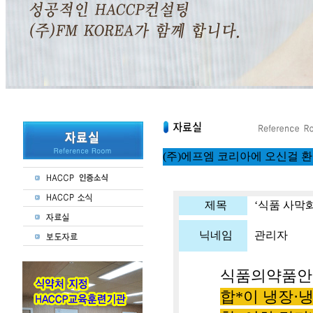
(주)에프엠 코리아에 오신걸 
제목
‘식품 사막
닉네임
관리자
식품의약품
합
*
이 냉장
·
냉