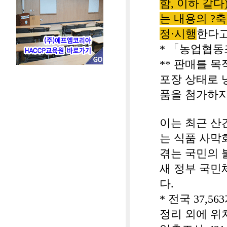
함
,
이하 같다
는 내용의
?
축
정
·
시행
한다고
*
「
농업협동
**
판매를 목
포장 상태로 
품을 첨가하지
이는 최근 산
는 식품 사막
겪는 국민의 
새 정부 국민
다
.
*
전국
37,563
정리 외에 위