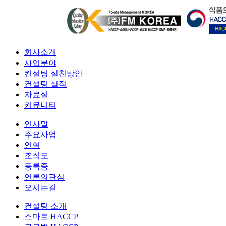
회사소개
사업분야
컨설팅 실천방안
컨설팅 실적
자료실
커뮤니티
인사말
주요사업
연혁
조직도
등록증
언론의관심
오시는길
컨설팅 소개
스마트 HACCP