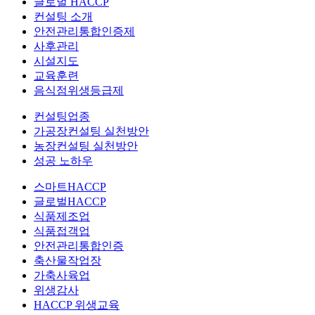
글로벌 HACCP
컨설팅 소개
안전관리통합인증제
사후관리
시설지도
교육훈련
음식점위생등급제
컨설팅업종
가공장컨설팅 실천방안
농장컨설팅 실천방안
성공 노하우
스마트HACCP
글로벌HACCP
식품제조업
식품접객업
안전관리통합인증
축산물작업장
가축사육업
위생감사
HACCP 위생교육