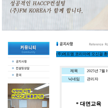
(주)에프엠 코리아에 오신걸 
제목
2025년 7월
닉네임
관리자
* 대면교육