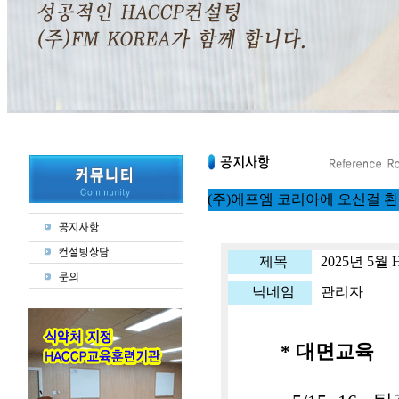
(주)에프엠 코리아에 오신걸 
제목
2025년 5월
닉네임
관리자
* 대면교육