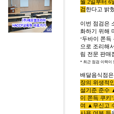
월
2
일부터
6
검
한다고 밝
이번 점검은 
화하기 위해 
‘
두바이 쫀득
으로 조리해서
림 전문 판매
*
최근 점검 이력이 
배달음식점은
장의 위생적
설기준 준수
이 쫀득 쿠키
’
여
▲
무신고 
사용 여부 등