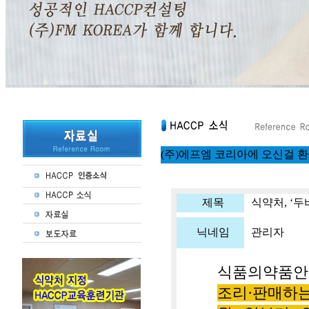
(주)에프엠 코리아에 오신걸 
제목
식약처, ‘두
닉네임
관리자
식품의약품
조리
·
판매하는